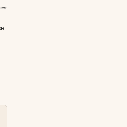
s
uent
 de