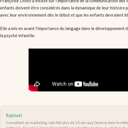
Françoise Dolto a insisté sur l’importance de la communication dès le
enfants doivent être considérés dans la dynamique de leur histoire p
avec leur environnement dès le début et que les enfants devraient êtr
Elle a mis en avant l’importance du langage dans le développement 
la psyché infantile.
Raphael
Consultant en marketing, cela fait plus de 10 ans que j'exerce dans le mil
éditions). J'ai créé Calepin Parentalité pour faciliter la mise en relation d