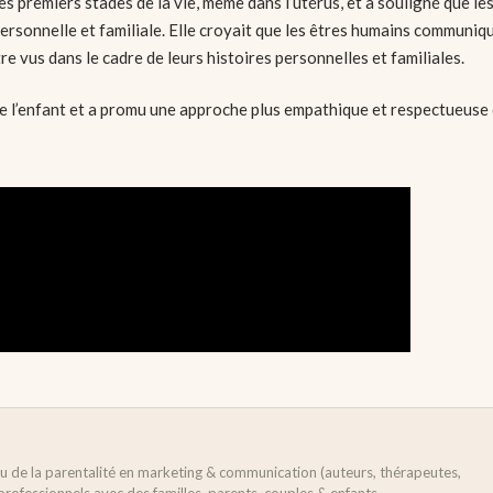
s premiers stades de la vie, même dans l’utérus, et a souligné que le
ersonnelle et familiale. Elle croyait que les êtres humains communiq
e vus dans le cadre de leurs histoires personnelles et familiales.
de l’enfant et a promu une approche plus empathique et respectueuse
ieu de la parentalité en marketing & communication (auteurs, thérapeutes,
e professionnels avec des familles, parents, couples & enfants.