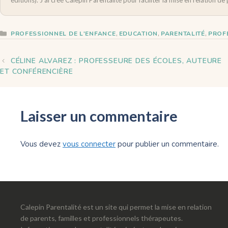
,
,
,
PROFESSIONNEL DE L'ENFANCE
EDUCATION
PARENTALITÉ
PROF
CÉLINE ALVAREZ : PROFESSEURE DES ÉCOLES, AUTEURE
ET CONFÉRENCIÈRE
Laisser un commentaire
Vous devez
vous connecter
pour publier un commentaire.
Calepin Parentalité est un site qui permet la mise en relation
de parents, familles et professionnels thérapeutes.