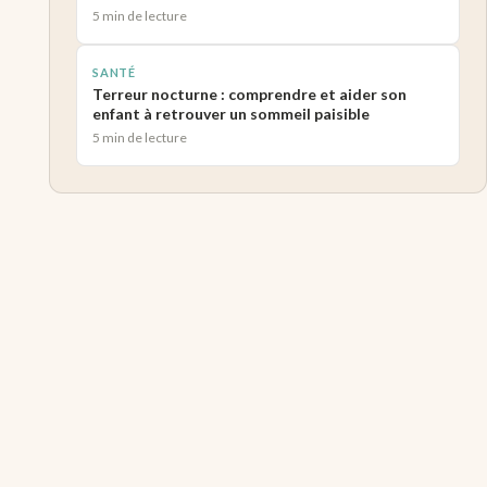
5 min de lecture
SANTÉ
Terreur nocturne : comprendre et aider son
enfant à retrouver un sommeil paisible
5 min de lecture