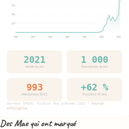
750
500
250
1900
1920
1940
1960
1980
2000
2020
2021
1 000
Année du pic
Naissances au pic
993
+62 %
Naissances 2022
Évolution 10 ans
Données INSEE, Fichier des prénoms 2022 ·
Source
officielle
Des Mae qui ont marqué