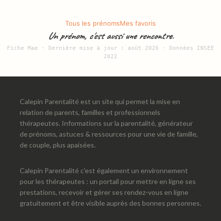
Tous les prénoms
Mes favoris
Un prénom, c'est aussi une rencontre.
Fiche Mae · Dernière mise à jour : août 2026 · Données INSEE
2022
Calepin Parentalité est un site qui permet la mise en
relation de parents, familles et professionnels
thérapeutes. Informations sur la parentalité, générateur
de prénoms, astuces & ressources pour une vie de famille,
de couple, plus apaisées.
Calepin Parentalité c'est également un environnement
pour les thérapeutes : un portail pour mettre en ligne ses
prestations, recevoir et gérer ses rendez-vous en ligne
gratuitement et être visible auprès des bonnes personnes.