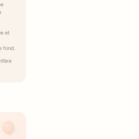
ne
e
ée et
e fond.
nfère