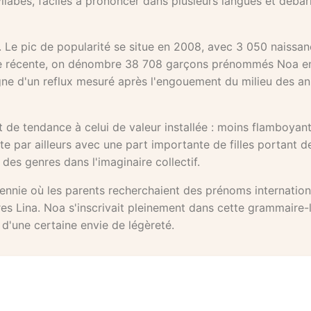
labes, faciles à prononcer dans plusieurs langues et débar
. Le pic de popularité se situe en 2008, avec 3 050 naissa
toire récente, on dénombre 38 708 garçons prénommés Noa e
gne d'un reflux mesuré après l'engouement du milieu des a
 de tendance à celui de valeur installée : moins flamboyant
te par ailleurs avec une part importante de filles portant d
e des genres dans l'imaginaire collectif.
ennie où les parents recherchaient des prénoms internation
res Lina. Noa s'inscrivait pleinement dans cette grammaire-l
 d'une certaine envie de légèreté.