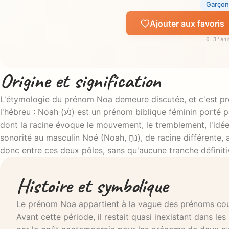
Garçon
Ajouter aux favoris
0 J'ai
Origine et signification
L'étymologie du prénom Noa demeure discutée, et c'est préc
l'hébreu : Noah (נֹעַ) est un prénom biblique féminin porté par l'une des cinq filles de Tselophehad dans le Livre des Nombres,
dont la racine évoque le mouvement, le tremblement, l'idé
sonorité au masculin Noé (Noah, נֹחַ), de racine différente, associée au repos et à la consolation. Selon les sources, le sens oscille
donc entre ces deux pôles, sans qu'aucune tranche définit
Histoire et symbolique
Le prénom Noa appartient à la vague des prénoms cour
Avant cette période, il restait quasi inexistant dans les 