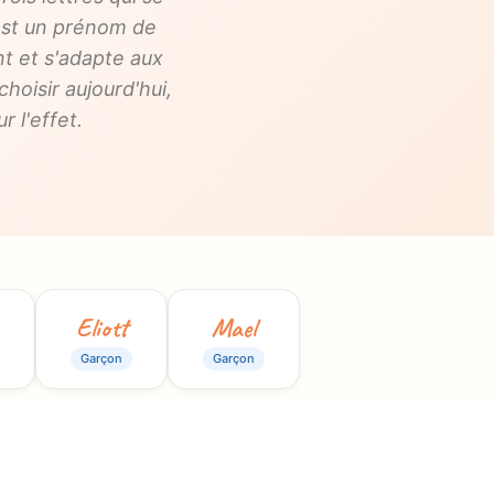
'est un prénom de
t et s'adapte aux
oisir aujourd'hui,
r l'effet.
Eliott
Mael
Garçon
Garçon