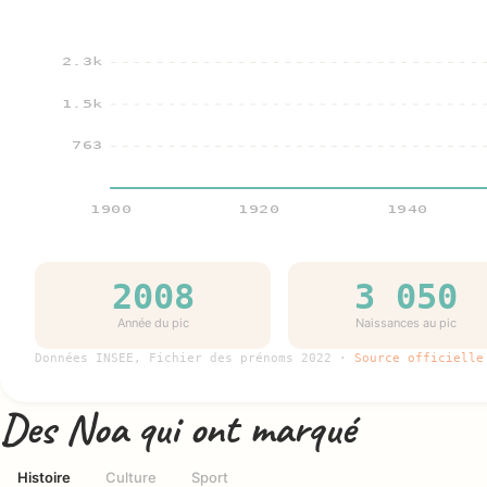
2.3k
1.5k
763
1900
1920
1940
2008
3 050
Année du pic
Naissances au pic
Données INSEE, Fichier des prénoms 2022 ·
Source officielle
Des Noa qui ont marqué
Histoire
Culture
Sport