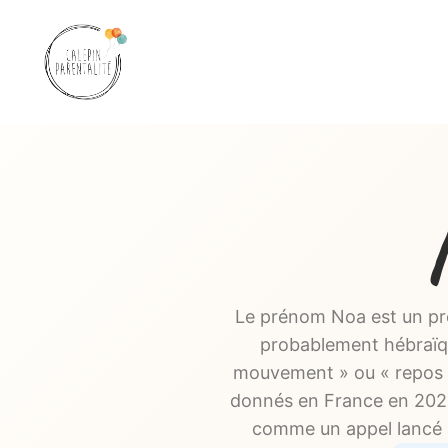
Aller
au
contenu
Le prénom Noa est un pré
probablement hébraïque
mouvement » ou « repos »
donnés en France en 2022.
comme un appel lancé a