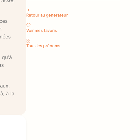
rassés
Retour au générateur
nces
n
Voir mes favoris
nnées
Tous les prénoms
 qu'à
es
aux,
à, à la