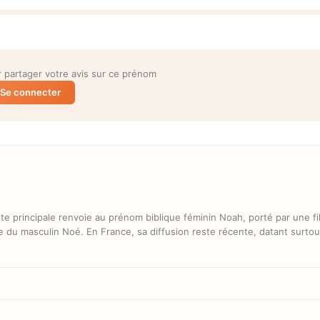
partager votre avis sur ce prénom
Se connecter
te principale renvoie au prénom biblique féminin Noah, porté par une fi
 du masculin Noé. En France, sa diffusion reste récente, datant surto
ement », d'après la racine hébraïque du prénom biblique féminin, soit «