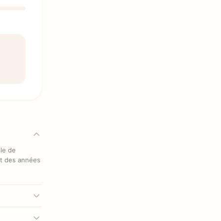
lle de
ut des années
 repos » ou «