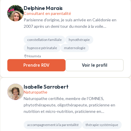
Delphine Marais
Consultant en parentalité
Parisienne d'origine, je suis arrivée en Calédonie en
2007 après un demi tour du monde à la voile…
constellation familiale
hynothérapie
hypnose périnatale
maternologie
Nouméa
Prendre RDV
Voir le profil
Isabelle Sarrobert
Naturopathe
Naturopathe certifiée, membre de l’OMNES,
phytothérapeute, oligothérapeute, praticienne en
nutrition et micro-nutrition, praticienne en
gemmothérapie, en fleurs de…
accompagnement à la parentalité
thérapie systémique