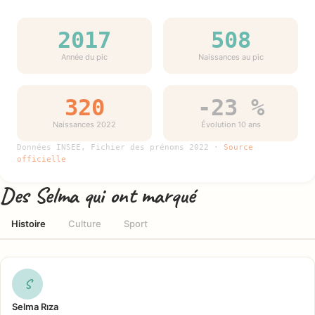
2017
508
Année du pic
Naissances au pic
320
-23 %
Naissances 2022
Évolution 10 ans
Données INSEE, Fichier des prénoms 2022 ·
Source
officielle
Des Selma qui ont marqué
Histoire
Culture
Sport
S
Selma Rıza