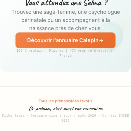
Vous attendez une Selma ?
double appartenance fait toute sa singularité.
Trouvez une sage-femme, une psychologue
périnatale ou un accompagnant à la
naissance près de chez vous.
Découvrir l'annuaire Calepin
100 % gratuit · Plus de 2 400 pros référencés en
France
Tous les prénoms
Mes favoris
Un prénom, c'est aussi une rencontre.
Fiche Selma · Dernière mise à jour : août 2026 · Données INSEE
2022