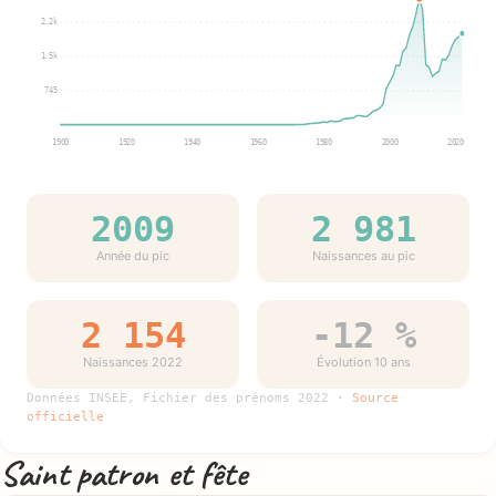
2.2k
1.5k
745
1900
1920
1940
1960
1980
2000
2020
2009
2 981
Année du pic
Naissances au pic
2 154
-12 %
Naissances 2022
Évolution 10 ans
Données INSEE, Fichier des prénoms 2022 ·
Source
officielle
Saint patron et fête