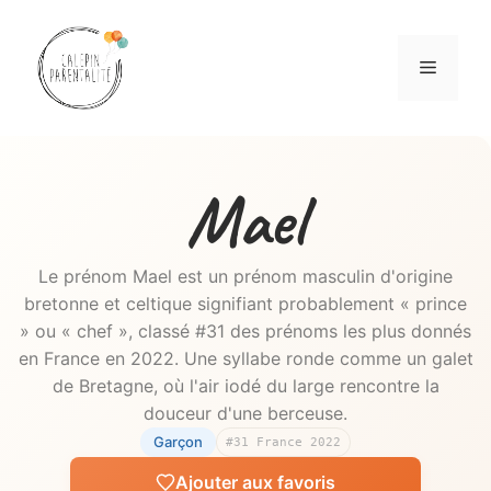
Aller
au
Menu
contenu
Mael
Le prénom Mael est un prénom masculin d'origine
bretonne et celtique signifiant probablement « prince
» ou « chef », classé #31 des prénoms les plus donnés
en France en 2022. Une syllabe ronde comme un galet
de Bretagne, où l'air iodé du large rencontre la
douceur d'une berceuse.
Garçon
#31 France 2022
Ajouter aux favoris