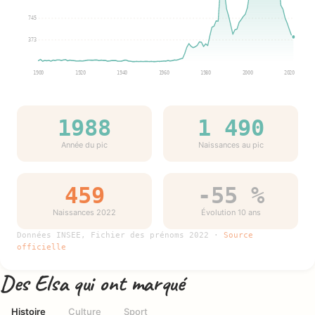
745
373
1900
1920
1940
1960
1980
2000
2020
1988
1 490
Année du pic
Naissances au pic
459
-55 %
Naissances 2022
Évolution 10 ans
Données INSEE, Fichier des prénoms 2022 ·
Source
officielle
Des Elsa qui ont marqué
Histoire
Culture
Sport