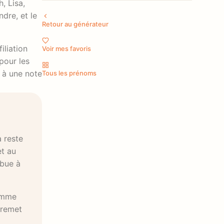
, Lisa,
dre, et le
Retour au générateur
iliation
Voir mes favoris
pour les
s à une note
Tous les prénoms
 reste
et au
ibue à
comme
 remet