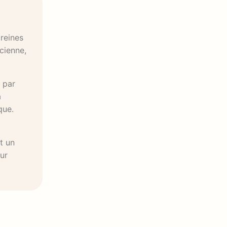
 reines
cienne,
 par
a
que.
st un
ur