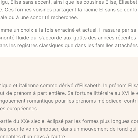
u, Elisa sans accent, ainsi que les cousines Élise, Élisabeth
. Ces formes voisines partagent la racine El sans se confon
iale ou à une sonorité recherchée.
me un choix à la fois enraciné et actuel. Il rassure par sa f
onorité fluide qui s'accorde aux goûts des années récentes 
ans les registres classiques que dans les familles attachée
ue et italienne comme dérivé d'Élisabeth, le prénom Elisa
 de prénom à part entière. Sa fortune littéraire au XVIIIe 
l'engouement romantique pour les prénoms mélodieux, contr
ues européennes.
artie du XXe siècle, éclipsé par les formes plus longues 
ennies pour le voir s'imposer, dans un mouvement de fond qui
onçables d'un pays à l'autre.