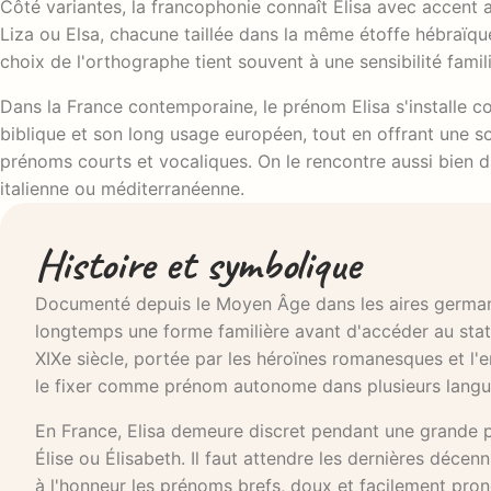
Côté variantes, la francophonie connaît Élisa avec accent aig
Liza ou Elsa, chacune taillée dans la même étoffe hébraïque
choix de l'orthographe tient souvent à une sensibilité famil
Dans la France contemporaine, le prénom Elisa s'installe com
biblique et son long usage européen, tout en offrant une s
prénoms courts et vocaliques. On le rencontre aussi bien d
italienne ou méditerranéenne.
Histoire et symbolique
Documenté depuis le Moyen Âge dans les aires germaniq
longtemps une forme familière avant d'accéder au statut
XIXe siècle, portée par les héroïnes romanesques et 
le fixer comme prénom autonome dans plusieurs lang
En France, Elisa demeure discret pendant une grande p
Élise ou Élisabeth. Il faut attendre les dernières déc
à l'honneur les prénoms brefs, doux et facilement pron