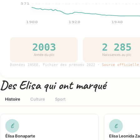
571
1900
1920
1940
2003
2 285
Année du pic
Naissances au pic
Données INSEE, Fichier des prénoms 2022 ·
Source officielle
Des Elisa qui ont marqué
Histoire
Culture
Sport
É
E
Élisa Bonaparte
Elisa Leonida Z