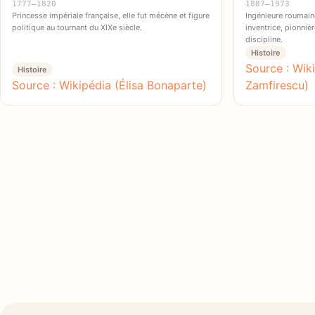
1777–1820
1887–1973
Princesse impériale française, elle fut mécène et figure
Ingénieure roumain
politique au tournant du XIXe siècle.
inventrice, pionni
discipline.
Histoire
Source : Wik
Histoire
Source : Wikipédia (Élisa Bonaparte)
Zamfirescu)