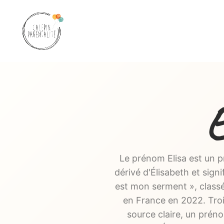
Aller
au
contenu
E
Le prénom Elisa est un p
dérivé d'Élisabeth et signi
est mon serment », class
en France en 2022. Troi
source claire, un préno