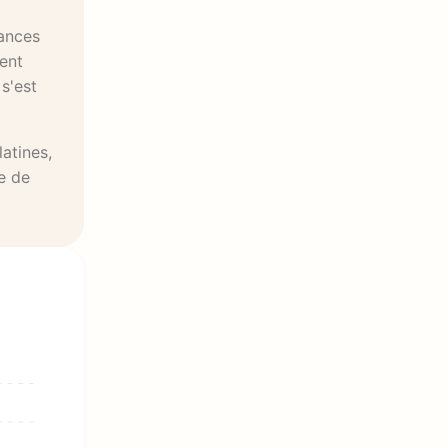
sances
ent
s'est
atines,
te de