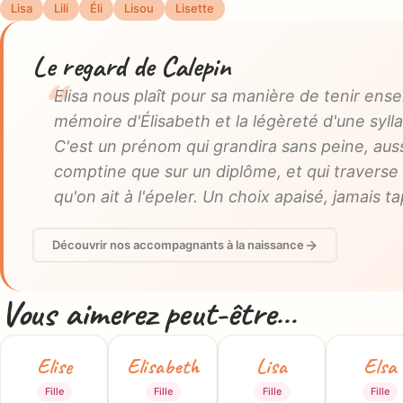
Lisa
Lili
Éli
Lisou
Lisette
Le regard de Calepin
Elisa nous plaît pour sa manière de tenir ens
mémoire d'Élisabeth et la légèreté d'une syll
C'est un prénom qui grandira sans peine, auss
comptine que sur un diplôme, et qui traverse 
qu'on ait à l'épeler. Un choix apaisé, jamais t
Découvrir nos accompagnants à la naissance
Vous aimerez peut-être…
Elise
Elisabeth
Lisa
Elsa
Fille
Fille
Fille
Fille