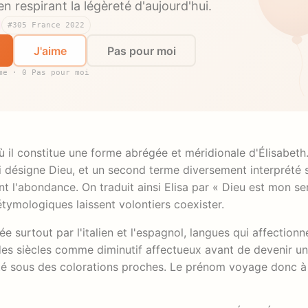
n respirant la légèreté d'aujourd'hui.
#305 France 2022
J'aime
Pas pour moi
me · 0 Pas pour moi
ù il constitue une forme abrégée et méridionale d'Élisabet
i désigne Dieu, et un second terme diversement interprété s
nt l'abondance. On traduit ainsi Elisa par « Dieu est mon s
étymologiques laissent volontiers coexister.
ée surtout par l'italien et l'espagnol, langues qui affectionn
is des siècles comme diminutif affectueux avant de devenir 
té sous des colorations proches. Le prénom voyage donc à 