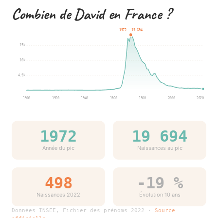
Combien de David en France ?
1972 · 19 694
15k
10k
4.9k
1900
1920
1940
1960
1980
2000
2020
1972
19 694
Année du pic
Naissances au pic
498
-19 %
Naissances 2022
Évolution 10 ans
Données INSEE, Fichier des prénoms 2022 ·
Source