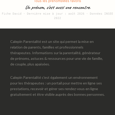
Tous les prénoms
Mes favoris
Un prénom, c'est aussi une rencontre.
Fiche David · Dernière mise à jour : août 2026 · Données INSEE
2022
Calepin Parentalité est un site qui permet la mise en
relation de parents, familles et professionnels
thérapeutes. Informations sur la parentalité, générateur
de prénoms, astuces & ressources pour une vie de famille,
de couple, plus apaisées.
Calepin Parentalité c'est également un environnement
pour les thérapeutes : un portail pour mettre en ligne ses
prestations, recevoir et gérer ses rendez-vous en ligne
gratuitement et être visible auprès des bonnes personnes.