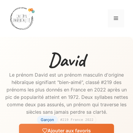
Aller
au
Menu
contenu
David
Le prénom David est un prénom masculin d'origine
hébraïque signifiant "bien-aimé", classé #219 des
prénoms les plus donnés en France en 2022 après un
pic de popularité atteint en 1972. Deux syllabes nettes
comme deux pas assurés, un prénom qui traverse les
siècles sans jamais perdre sa clarté.
Garçon
#219 France 2022
Ajouter aux favoris