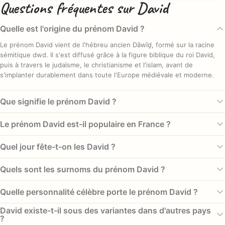
Questions fréquentes sur David
Quelle est l'origine du prénom David ?
Le prénom David vient de l'hébreu ancien Dāwīḏ, formé sur la racine
sémitique dwd. Il s'est diffusé grâce à la figure biblique du roi David,
puis à travers le judaïsme, le christianisme et l'islam, avant de
s'implanter durablement dans toute l'Europe médiévale et moderne.
Que signifie le prénom David ?
David signifie « bien-aimé » ou « chéri », d'après la racine hébraïque
Le prénom David est-il populaire en France ?
dwd liée à l'affection et à l'attachement. Ce sens tendre s'est conservé
intact au fil des langues et des cultures, faisant de David un prénom
Le prénom David a connu son apogée en 1972 avec 19 694 naissances,
Quel jour fête-t-on les David ?
associé à l'idée d'amour et de proximité.
parmi les prénoms masculins les plus donnés de sa génération. En
2022, il se classe au rang #219. Sur l'ensemble de la période, l'INSEE
Les David sont traditionnellement célébrés le 29 décembre, en
Quels sont les surnoms du prénom David ?
recense 315 136 naissances : un grand classique en repli doux.
référence à saint David, roi et prophète biblique honoré dans le
calendrier chrétien. Au pays de Galles, un autre saint David est fêté le
David se prête à plusieurs diminutifs affectueux utilisés en France :
Quelle personnalité célèbre porte le prénom David ?
1er mars, où il est vénéré comme patron national.
Dave, forme d'inspiration anglo-saxonne, ainsi que Dada, Didi ou Vivi
dans un registre familial et tendre. Le prénom étant déjà court et
Plusieurs figures marquantes portent ce prénom : le musicien et acteur
David existe-t-il sous des variantes dans d'autres pays
rythmé, beaucoup le conservent aussi tel quel au quotidien.
?
britannique David Bowie, le cinéaste américain David Lynch, le