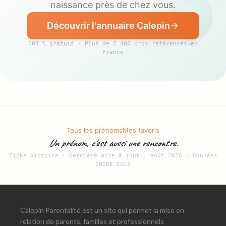
naissance près de chez vous.
Découvrir l'annuaire Calepin
100 % gratuit · Plus de 2 400 pros référencés en
France
Tous les prénoms
Mes favoris
Un prénom, c'est aussi une rencontre.
Fiche Victoire · Dernière mise à jour : août 2026 · Données
INSEE 2022
Calepin Parentalité est un site qui permet la mise en
relation de parents, familles et professionnels