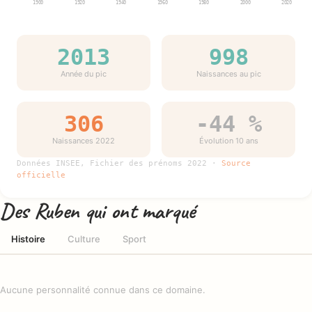
1900
1920
1940
1960
1980
2000
2020
2013
998
Année du pic
Naissances au pic
306
-44 %
Naissances 2022
Évolution 10 ans
Données INSEE, Fichier des prénoms 2022 ·
Source
officielle
Des Ruben qui ont marqué
Histoire
Culture
Sport
Aucune personnalité connue dans ce domaine.