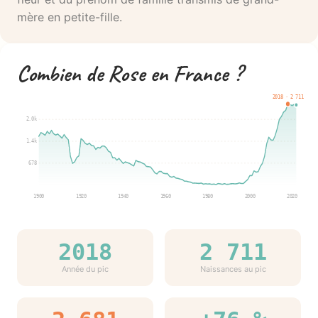
mère en petite-fille.
Combien de Rose en France ?
2018 · 2 711
2.0k
1.4k
678
1900
1920
1940
1960
1980
2000
2020
2018
2 711
Année du pic
Naissances au pic