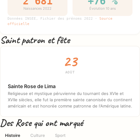
2 681
+76 %
Naissances 2022
Évolution 10 ans
Données INSEE, Fichier des prénoms 2022 ·
Source
officielle
Saint patron et fête
23
AOÛT
Sainte Rose de Lima
Religieuse et mystique péruvienne du tournant des XVIe et
XVIIe siècles, elle fut la première sainte canonisée du continent
américain et est honorée comme patronne de l'Amérique latine.
Des Rose qui ont marqué
Histoire
Culture
Sport