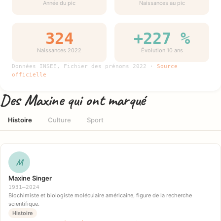
Année du pic
Naissances au pic
324
+227 %
Naissances 2022
Évolution 10 ans
Données INSEE, Fichier des prénoms 2022 ·
Source
officielle
Des Maxine qui ont marqué
Histoire
Culture
Sport
M
Maxine Singer
1931–2024
Biochimiste et biologiste moléculaire américaine, figure de la recherche
scientifique.
Histoire