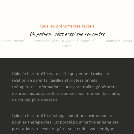
Tous les prénoms
Mes favoris
Un prénom, c'est aussi une rencontre.
Fiche Marcel · Dernière mise à jour : août 2026 · Données INSEE
2022
Calepin Parentalité est un site qui permet la mise en
relation de parents, familles et professionnels
thérapeutes. Informations sur la parentalité, générateur
de prénoms, astuces & ressources pour une vie de famille,
de couple, plus apaisées.
Calepin Parentalité c'est également un environnement
pour les thérapeutes : un portail pour mettre en ligne ses
prestations, recevoir et gérer ses rendez-vous en ligne