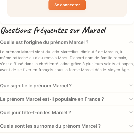
Se connecter
Questions fréquentes sur Marcel
Quelle est l'origine du prénom Marcel ?
Le prénom Marcel vient du latin Marcellus, diminutif de Marcus, lui-
même rattaché au dieu romain Mars. D'abord nom de famille romain, il
s'est diffusé dans la chrétienté latine grâce à plusieurs saints et papes,
avant de se fixer en français sous la forme Marcel dès le Moyen Âge.
Que signifie le prénom Marcel ?
Marcel signifie littéralement « petit Marcus », le suffixe latin -ellus
Le prénom Marcel est-il populaire en France ?
apportant une nuance affectueuse. Par sa racine liée à Mars, dieu de la
guerre mais aussi du printemps, il porte l'idée de vigueur et de
Marcel a connu son pic en 1920 avec 14 514 naissances cette année-
Quel jour fête-t-on les Marcel ?
renouveau. Un sens à la fois martial et tendre.
là, pour un total historique de 469 696 naissances. Longtemps
délaissé, il revient aujourd'hui : en 2022, il se classe au rang #222 en
Les Marcel sont fêtés le 3 novembre, en l'honneur de saint Marcel de
Quels sont les surnoms du prénom Marcel ?
France, porté par la mode des prénoms anciens.
Paris, évêque de la ville aux IVe-Ve siècles. D'autres saints portant ce