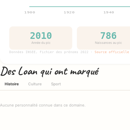
1900
1920
1940
2010
786
Année du pic
Naissances au pic
Données INSEE, Fichier des prénoms 2022 ·
Source officielle
Des Loan qui ont marqué
Histoire
Culture
Sport
Aucune personnalité connue dans ce domaine.