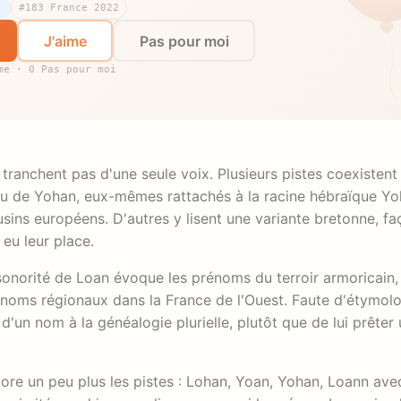
#183 France 2022
J'aime
Pas pour moi
me · 0 Pas pour moi
tranchent pas d'une seule voix. Plusieurs pistes coexistent
 de Yohan, eux-mêmes rattachés à la racine hébraïque Yo
ousins européens. D'autres y lisent une variante bretonne, f
 eu leur place.
 sonorité de Loan évoque les prénoms du terroir armoricain,
énoms régionaux dans la France de l'Ouest. Faute d'étymol
n nom à la généalogie plurielle, plutôt que de lui prêter 
core un peu plus les pistes : Lohan, Yoan, Yohan, Loann ave