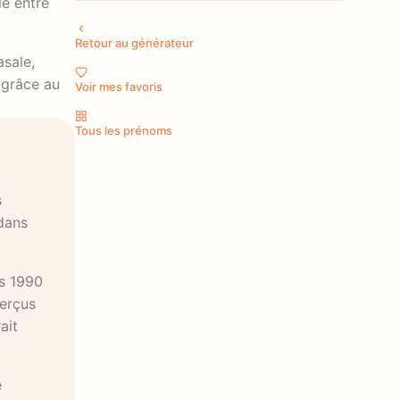
le entre
Retour au générateur
asale,
 grâce au
Voir mes favoris
Tous les prénoms
s
 dans
s 1990
perçus
ait
e