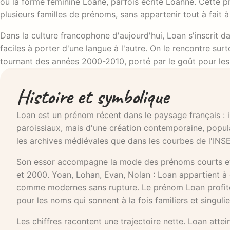
ou la forme féminine Loane, parfois écrite Loanne. Cette 
plusieurs familles de prénoms, sans appartenir tout à fait 
Dans la culture francophone d'aujourd'hui, Loan s'inscrit 
faciles à porter d'une langue à l'autre. On le rencontre su
tournant des années 2000-2010, porté par le goût pour le
Histoire et symbolique
Loan est un prénom récent dans le paysage français : i
paroissiaux, mais d'une création contemporaine, popular
les archives médiévales que dans les courbes de l'INS
Son essor accompagne la mode des prénoms courts et d
et 2000. Yoan, Lohan, Evan, Nolan : Loan appartient à 
comme modernes sans rupture. Le prénom Loan profite a
pour les noms qui sonnent à la fois familiers et singulie
Les chiffres racontent une trajectoire nette. Loan atte