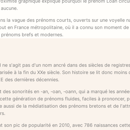
proximité graphique explique pourquoi le prénom Loan circu
à aucune.
dans la vague des prénoms courts, ouverts sur une voyelle n
rtout en France métropolitaine, où il a connu son moment de
s prénoms brefs et modernes.
l ne s'agit pas d'un nom ancré dans des siècles de registre
isée à la fin du XXe siècle. Son histoire se lit donc moins
EE des dernières décennies.
es sonorités en -an, -oan, -oann, qui a marqué les année
cette génération de prénoms fluides, faciles à prononcer, 
ussi de la médiatisation des prénoms bretons et de l'attr
rs.
int son pic de popularité en 2010, avec 786 naissances cett