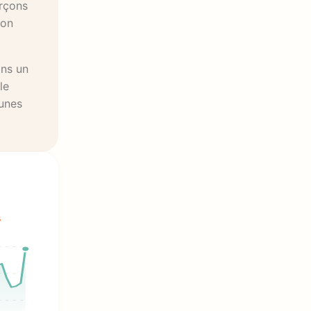
arçons
son
ans un
le
eunes
6