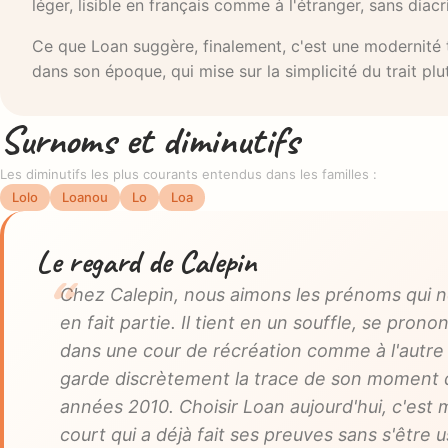
léger, lisible en français comme à l'étranger, sans diac
Ce que Loan suggère, finalement, c'est une modernité t
dans son époque, qui mise sur la simplicité du trait plutô
Surnoms et diminutifs
Les diminutifs les plus courants entendus dans les familles :
Lolo
Loanou
Lo
Loa
Le regard de Calepin
Chez Calepin, nous aimons les prénoms qui ne
en fait partie. Il tient en un souffle, se pron
dans une cour de récréation comme à l'autre 
garde discrètement la trace de son moment d
années 2010. Choisir Loan aujourd'hui, c'est
court qui a déjà fait ses preuves sans s'être u