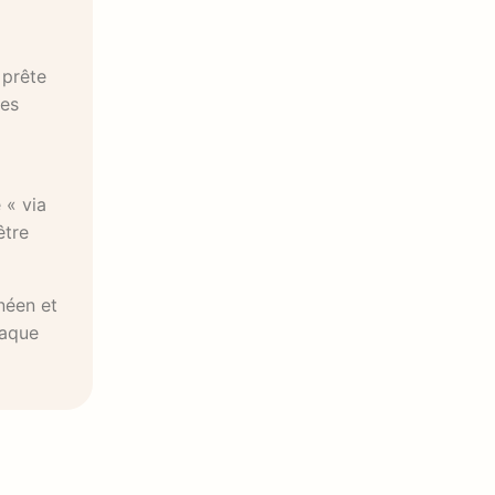
 prête
ues
 « via
être
néen et
haque