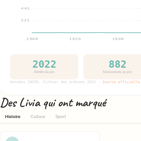
441
221
1900
1920
1940
2022
882
Année du pic
Naissances au pic
Données INSEE, Fichier des prénoms 2022 ·
Source officielle
Des Livia qui ont marqué
Histoire
Culture
Sport