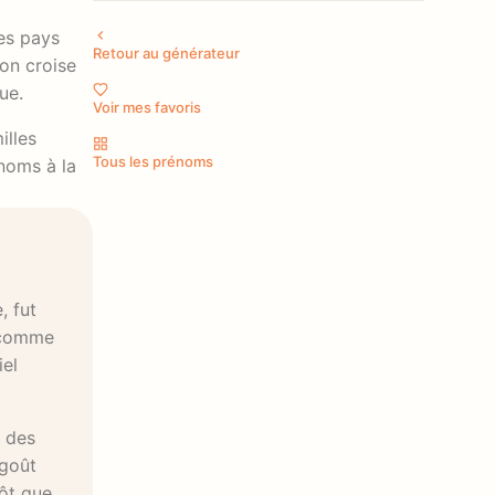
les pays
Retour au générateur
 on croise
ue.
Voir mes favoris
illes
Tous les prénoms
énoms à la
, fut
é comme
iel
l des
 goût
tôt que