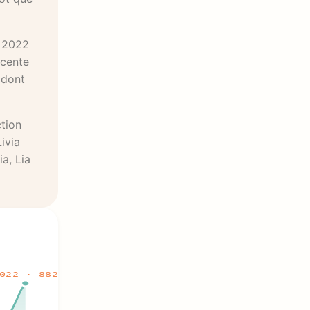
e 2022
écente
 dont
ction
ivia
a, Lia
022 · 882