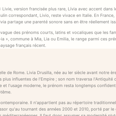
 Livie, version francisée plus rare, Lívia avec accent dans 
in correspondant, Livio, reste vivace en Italie. En France,
 Livia partage une parenté sonore sans en être réellement iss
a vague des prénoms courts, latins et vocaliques que les fam
-ia », commune à Mia, Lia ou Emilia, le range parmi ces pr
paysage français récent.
e de Rome. Livia Drusilla, née au Ier siècle avant notre ère
 plus influentes de l'Empire ; son nom traversa l'Antiquit
ne et l'usage moderne, le prénom resta longtemps confident
ptême.
contemporaine. Il n'appartient pas au répertoire traditionne
essor qu'au tournant des années 2000 et 2010, porté par le
tés méditerranéennes. Il faut donc assumer sa modernité plu