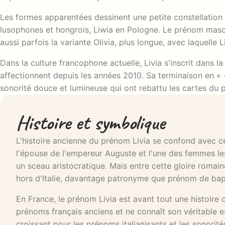
Les formes apparentées dessinent une petite constellation :
lusophones et hongrois, Liwia en Pologne. Le prénom mascul
aussi parfois la variante Olivia, plus longue, avec laquelle
Dans la culture francophone actuelle, Livia s'inscrit dans l
affectionnent depuis les années 2010. Sa terminaison en « 
sonorité douce et lumineuse qui ont rebattu les cartes du 
Histoire et symbolique
L'histoire ancienne du prénom Livia se confond avec cell
l'épouse de l'empereur Auguste et l'une des femmes les
un sceau aristocratique. Mais entre cette gloire romai
hors d'Italie, davantage patronyme que prénom de ba
En France, le prénom Livia est avant tout une histoire 
prénoms français anciens et ne connaît son véritable 
croissant pour les prénoms italianisants et les sonori