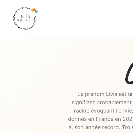
Aller
au
contenu
L
Le prénom Livia est un
signifiant probablement «
racine évoquant l'envie
donnés en France en 202
là, son année record. Troi