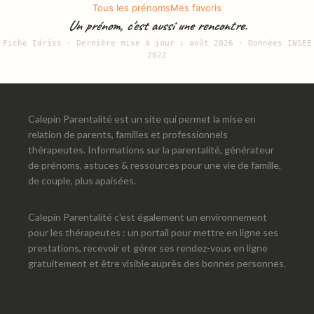
Tous les prénoms
Mes favoris
Un prénom, c'est aussi une rencontre.
Fiche Idriss · Dernière mise à jour : août 2026 · Données INSEE
2022
Calepin Parentalité est un site qui permet la mise en
relation de parents, familles et professionnels
thérapeutes. Informations sur la parentalité, générateur
de prénoms, astuces & ressources pour une vie de famille,
de couple, plus apaisées.
Calepin Parentalité c'est également un environnement
pour les thérapeutes : un portail pour mettre en ligne ses
prestations, recevoir et gérer ses rendez-vous en ligne
gratuitement et être visible auprès des bonnes personnes.