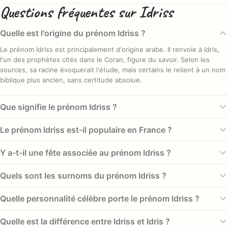
Questions fréquentes sur Idriss
Quelle est l'origine du prénom Idriss ?
Le prénom Idriss est principalement d'origine arabe. Il renvoie à Idris,
l'un des prophètes cités dans le Coran, figure du savoir. Selon les
sources, sa racine évoquerait l'étude, mais certains le relient à un nom
biblique plus ancien, sans certitude absolue.
Que signifie le prénom Idriss ?
Idriss est le plus souvent traduit par « celui qui étudie », « celui qui
Le prénom Idriss est-il populaire en France ?
s'instruit » ou « l'instruit », en lien avec une racine arabe évoquant
l'apprentissage. Le prénom se rattache à la figure du prophète Idris,
Oui, le prénom Idriss connaît une réelle progression. Selon l'INSEE, il
Y a-t-il une fête associée au prénom Idriss ?
présenté comme un modèle de sagesse et de connaissance.
atteint son pic en 2022 avec 384 naissances, se classant au 279e rang
national cette année-là. Au total, 8 645 garçons ont reçu ce prénom
Idriss ne figure pas au calendrier des saints catholiques et n'a donc
Quels sont les surnoms du prénom Idriss ?
sur l'ensemble de la période observée.
pas de jour de fête chrétien établi. Son ancrage se trouve dans la
tradition musulmane, à travers la figure du prophète Idris. Les familles
Idriss se prête à plusieurs diminutifs affectueux. On entend souvent
Quelle personnalité célèbre porte le prénom Idriss ?
choisissent librement une date anniversaire pour le célébrer.
Idi, Driss ou Dris, cette dernière forme étant très répandue au
Maghreb. Certaines familles emploient aussi Riss ou de petites
Plusieurs personnalités portent ce prénom, comme Idriss Déby,
Quelle est la différence entre Idriss et Idris ?
variations tendres au quotidien, selon les habitudes de chacun.
militaire et chef d'État tchadien, ou Idriss Aberkane, conférencier et