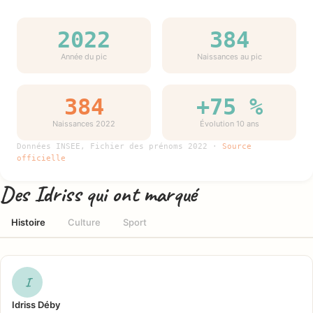
2022
384
Année du pic
Naissances au pic
384
+75 %
Naissances 2022
Évolution 10 ans
Données INSEE, Fichier des prénoms 2022 ·
Source
officielle
Des Idriss qui ont marqué
Histoire
Culture
Sport
I
Idriss Déby