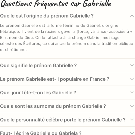
Questions fréquentes sur Gabrielle
Quelle est l'origine du prénom Gabrielle ?
Le prénom Gabrielle est la forme féminine de Gabriel, d'origine
hébraïque. Il vient de la racine « gever » (force, vaillance) associée à «
El », nom de Dieu. On le rattache à l'archange Gabriel, messager
céleste des Écritures, ce qui ancre le prénom dans la tradition biblique
et chrétienne.
Que signifie le prénom Gabrielle ?
Gabrielle signifie le plus souvent « Dieu est ma force » ou « force de
Le prénom Gabrielle est-il populaire en France ?
Dieu », traduction de la racine hébraïque qui le compose. Ce sens
conjugue l'idée de puissance et de protection divine, hérité de
Oui, le prénom Gabrielle se classe #135 en France en 2022. Son pic de
Quel jour fête-t-on les Gabrielle ?
l'archange Gabriel dont Gabrielle est la version féminine.
popularité remonte à 1905, avec 2 226 naissances cette année-là, et il
totalise 101 719 naissances dans l'histoire. C'est un prénom rétro qui
Les Gabrielle sont fêtées le 29 septembre, jour dédié à l'archange
Quels sont les surnoms du prénom Gabrielle ?
revient régulièrement sur le devant de la scène.
Gabriel, célébré avec les archanges Michel et Raphaël. Gabriel est,
dans les Évangiles, le messager qui annonce à Marie sa maternité, ce
Gabrielle se prête à plusieurs diminutifs affectueux. Les plus courants
Quelle personnalité célèbre porte le prénom Gabrielle ?
qui relie naturellement Gabrielle à cette date.
en France sont Gaby et Gabi, mais on entend aussi Ella, Brielle ou
encore Gabou dans le cercle familial. Ces formes raccourcies apportent
Plusieurs figures portent ce prénom, dont Gabrielle d'Estrées, favorite
Faut-il écrire Gabrielle ou Gabriela ?
une touche tendre au prénom complet.