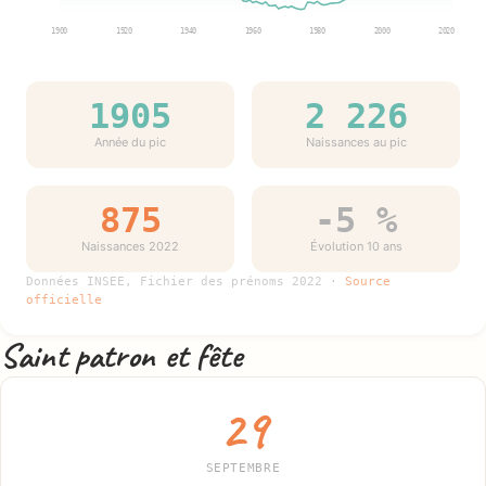
1900
1920
1940
1960
1980
2000
2020
1905
2 226
Année du pic
Naissances au pic
875
-5 %
Naissances 2022
Évolution 10 ans
Données INSEE, Fichier des prénoms 2022 ·
Source
officielle
Saint patron et fête
29
SEPTEMBRE