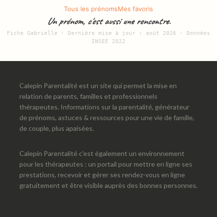
Tous les prénoms
Mes favoris
Un prénom, c'est aussi une rencontre.
Fiche Gabrielle · Dernière mise à jour : août 2026 · Données
INSEE 2022
Calepin Parentalité est un site qui permet la mise en
relation de parents, familles et professionnels
thérapeutes. Informations sur la parentalité, générateur
de prénoms, astuces & ressources pour une vie de famille,
de couple, plus apaisées.
Calepin Parentalité c'est également un environnement
pour les thérapeutes : un portail pour mettre en ligne ses
prestations, recevoir et gérer ses rendez-vous en ligne
gratuitement et être visible auprès des bonnes personnes.