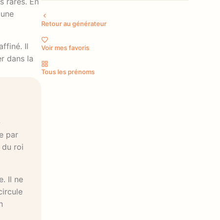
s rares. En
 une
Retour au générateur
finé. Il
Voir mes favoris
r dans la
Tous les prénoms
-
e par
 du roi
. Il ne
circule
n