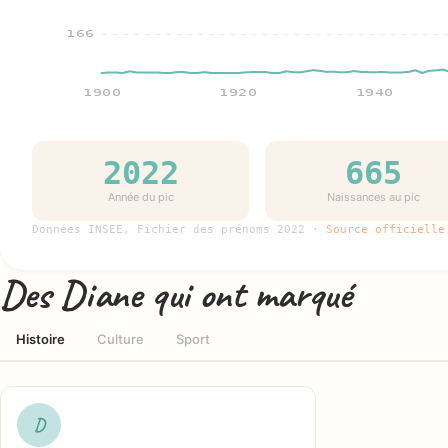
166
1900
1920
1940
2022
665
Année du pic
Naissances au pic
Données INSEE, Fichier des prénoms 2022 ·
Source officielle
Des Diane qui ont marqué
Histoire
Culture
Sport
D