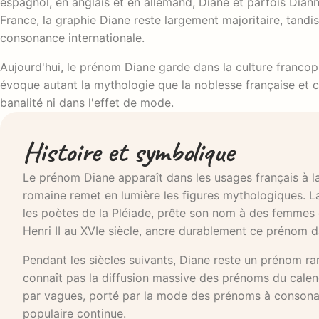
espagnol, en anglais et en allemand, Diane et parfois Dia
France, la graphie Diane reste largement majoritaire, tandi
consonance internationale.
Aujourd'hui, le prénom Diane garde dans la culture francopho
évoque autant la mythologie que la noblesse française et 
banalité ni dans l'effet de mode.
Histoire et symbolique
Le prénom Diane apparaît dans les usages français à l
romaine remet en lumière les figures mythologiques. La
les poètes de la Pléiade, prête son nom à des femmes de 
Henri II au XVIe siècle, ancre durablement ce prénom da
Pendant les siècles suivants, Diane reste un prénom rare,
connaît pas la diffusion massive des prénoms du calendr
par vagues, porté par la mode des prénoms à consonance
populaire continue.