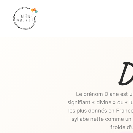
Aller
au
contenu
D
Le prénom Diane est un
signifiant « divine » ou «
les plus donnés en Franc
syllabe nette comme un tra
froide d'