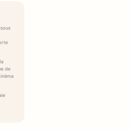
 sous
orte
la
he de
 cinéma
ale