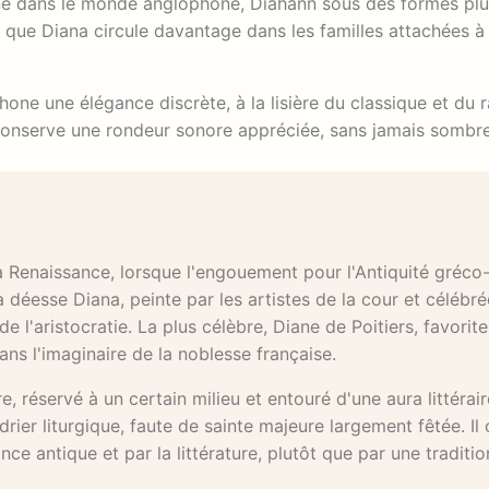
nne dans le monde anglophone, Diahann sous des formes plu
s que Diana circule davantage dans les familles attachées à
ne une élégance discrète, à la lisière du classique et du raf
conserve une rondeur sonore appréciée, sans jamais sombre
a Renaissance, lorsque l'engouement pour l'Antiquité gréco
 déesse Diana, peinte par les artistes de la cour et célébré
l'aristocratie. La plus célèbre, Diane de Poitiers, favorite
ns l'imaginaire de la noblesse française.
 réservé à un certain milieu et entouré d'une aura littéraire
ier liturgique, faute de sainte majeure largement fêtée. Il 
 antique et par la littérature, plutôt que par une traditio