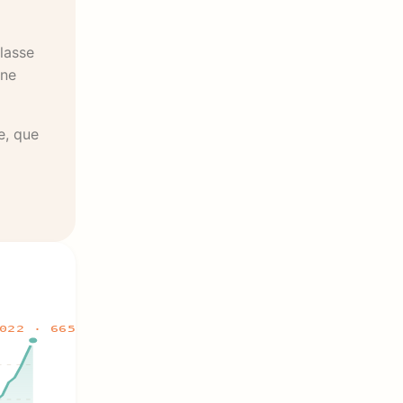
classe
une
e, que
022 · 665