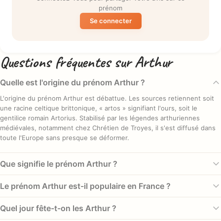
prénom
Se connecter
Questions fréquentes sur Arthur
Quelle est l'origine du prénom Arthur ?
L'origine du prénom Arthur est débattue. Les sources retiennent soit
une racine celtique brittonique, « artos » signifiant l'ours, soit le
gentilice romain Artorius. Stabilisé par les légendes arthuriennes
médiévales, notamment chez Chrétien de Troyes, il s'est diffusé dans
toute l'Europe sans presque se déformer.
Que signifie le prénom Arthur ?
Selon l'hypothèse celtique, Arthur dérive de « artos », l'ours, animal
Le prénom Arthur est-il populaire en France ?
symbole de force et de royauté chez les peuples celtes. Une autre
piste le rattache au nom romain Artorius, dont le sens premier s'est
Oui, très. Le prénom Arthur était classé #8 en France en 2022, avec un
Quel jour fête-t-on les Arthur ?
perdu. Les deux étymologies coexistent sans qu'aucune ne fasse
total historique de 132 478 naissances. Son pic remonte à 2011 avec 4
consensus.