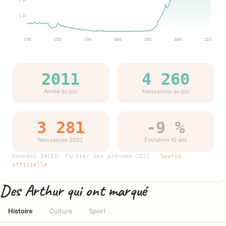
2.1k
1.1k
1900
1920
1940
1960
1980
2000
2020
2011
4 260
Année du pic
Naissances au pic
3 281
-9 %
Naissances 2022
Évolution 10 ans
Données INSEE, Fichier des prénoms 2022 ·
Source
officielle
Des Arthur qui ont marqué
Histoire
Culture
Sport