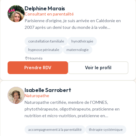
Delphine Marais
Consultant en parentalité
Parisienne d'origine, je suis arrivée en Calédonie en
2007 après un demi tour du monde à la voile…
constellation familiale
hynothérapie
hypnose périnatale
maternologie
Nouméa
Prendre RDV
Voir le profil
Isabelle Sarrobert
Naturopathe
Naturopathe certifiée, membre de l’OMNES,
phytothérapeute, oligothérapeute, praticienne en
nutrition et micro-nutrition, praticienne en
gemmothérapie, en fleurs de…
accompagnement à la parentalité
thérapie systémique