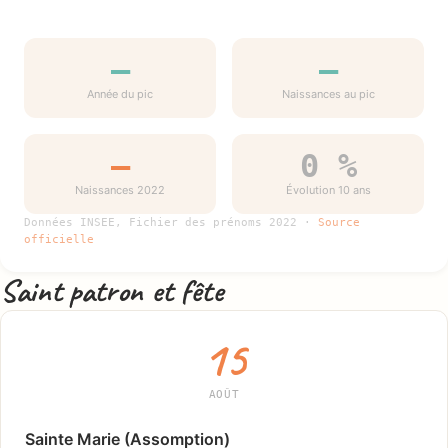
—
—
Année du pic
Naissances au pic
—
0 %
Naissances 2022
Évolution 10 ans
Données INSEE, Fichier des prénoms 2022 ·
Source
officielle
Saint patron et fête
15
AOÛT
Sainte Marie (Assomption)