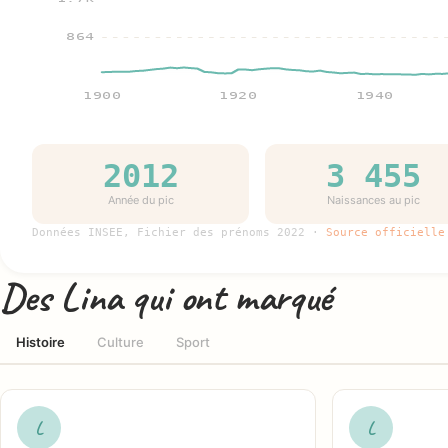
864
1900
1920
1940
2012
3 455
Année du pic
Naissances au pic
Données INSEE, Fichier des prénoms 2022 ·
Source officielle
Des Lina qui ont marqué
Histoire
Culture
Sport
L
L