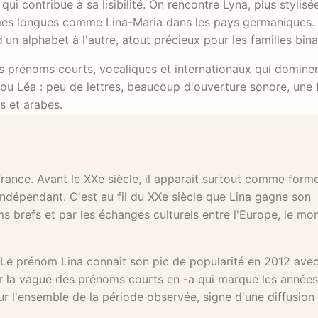
i contribue à sa lisibilité. On rencontre Lyna, plus stylisé
ormes longues comme Lina-Maria dans les pays germaniques.
'un alphabet à l'autre, atout précieux pour les familles bina
es prénoms courts, vocaliques et internationaux qui dominen
ou Léa : peu de lettres, beaucoup d'ouverture sonore, une f
s et arabes.
rance. Avant le XXe siècle, il apparaît surtout comme form
épendant. C'est au fil du XXe siècle que Lina gagne son
s brefs et par les échanges culturels entre l'Europe, le mo
. Le prénom Lina connaît son pic de popularité en 2012 ave
ar la vague des prénoms courts en -a qui marque les année
ur l'ensemble de la période observée, signe d'une diffusion