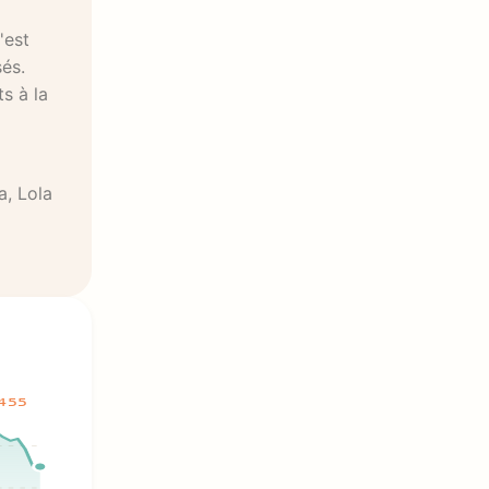
'est
sés.
s à la
a, Lola
455