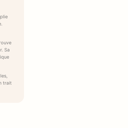
plie
e.
trouve
r. Sa
lique
les,
 trait