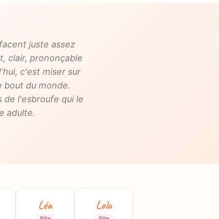
ffacent juste assez
t, clair, prononçable
'hui, c'est miser sur
tre bout du monde.
 de l'esbroufe qui le
e adulte.
Léa
Lola
Fille
Fille