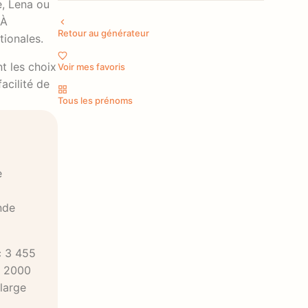
e, Lena ou
 À
Retour au générateur
tionales.
t les choix
Voir mes favoris
acilité de
Tous les prénoms
e
nde
c 3 455
s 2000
 large